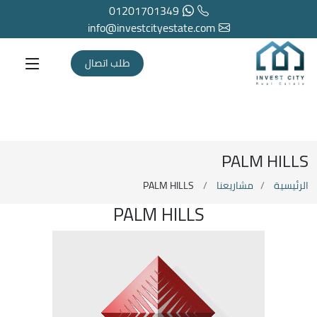
01201701349
info@investcityestate.com
طلب اتصال
PALM HILLS
الرئيسية
مشاريعنا
PALM HILLS
PALM HILLS