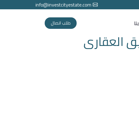
info@investcityestate.com
نا
طلب اتصال
ق العقارى