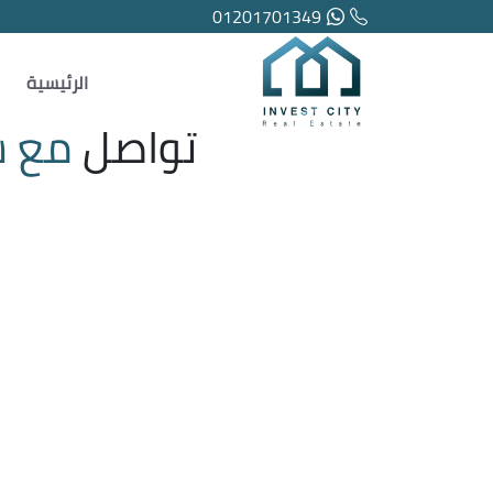
01201701349
الرئيسية
تواصل
مع ش